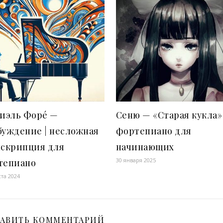
риэль Форé —
Сеню — «Старая кукла» 
буждение | несложная
фортепиано для
нскрипция для
начинающих
30 января 2025
тепиано
ста 2024
АВИТЬ КОММЕНТАРИЙ