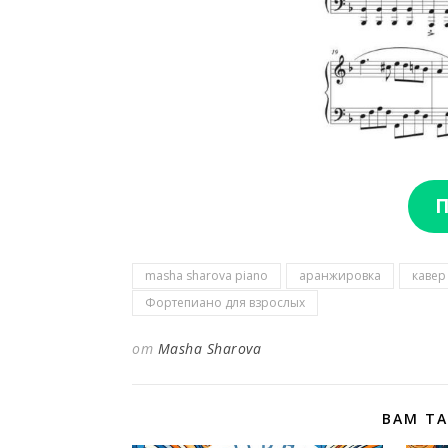
П
masha sharova piano
аранжировка
кавер
Фортепиано для взрослых
от
Masha Sharova
ВАМ Т