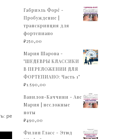
Габриэль Форé -
Пробуждение |
транскрипция для
фортепиано
₽
250,00
Мария Шарова -
"ШЕДЕВРЫ КЛАССИКИ
В ПЕРЕЛОЖЕНИИ ДЛЯ
ФОРТЕПИАНО: Часть 1"
₽
1.590,00
Вавилов-Каччини - Аве
Мария | несложные
ноты
ь: ре
₽
490,00
Филип Гласс - Этюд