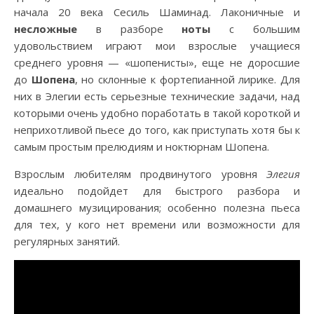
начала 20 века Сесиль Шаминад. Лаконичные и
несложные
в разборе
ноты
с большим
удовольствием играют мои взрослые учащиеся
среднего уровня — «шопенисты», еще не доросшие
до
Шопена
, но склонные к фортепианной лирике. Для
них в Элегии есть серьезные технические задачи, над
которыми очень удобно поработать в такой короткой и
неприхотливой пьесе до того, как приступать хотя бы к
самым простым прелюдиям и ноктюрнам Шопена.
Взрослым любителям продвинутого уровня
Элегия
идеально подойдет для быстрого разбора и
домашнего музицирования; особенно полезна пьеса
для тех, у кого нет времени или возможности для
регулярных занятий.