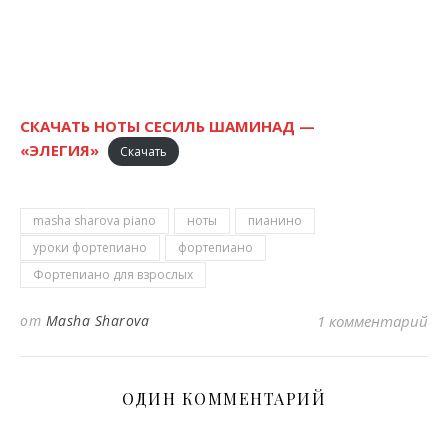
СКАЧАТЬ НОТЫ СЕСИЛЬ ШАМИНАД —
«ЭЛЕГИЯ»
Скачать
masha sharova piano
ноты
пианино
уроки фортепиано
фортепиано
Фортепиано для взрослых
от
Masha Sharova
1 комментарий
ОДИН КОММЕНТАРИЙ