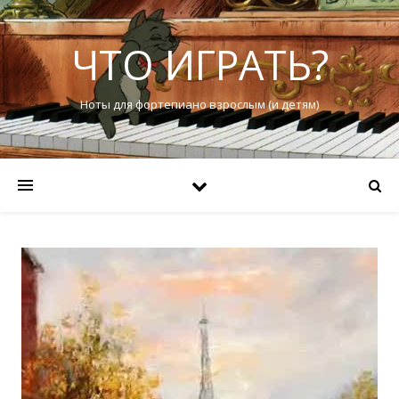
ЧТО ИГРАТЬ?
Ноты для фортепиано взрослым (и детям)