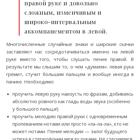
правой руке и довольно
сложным, изменчивым и
широко-интервальным
аккомпанементом в левой.
Многочисленные случайные знаки и широкие скачки
заставляют нас сосредотачиваться именно на левой
руке вместо того, чтобы слушать пение правой. В
результате мы слышим то, о чем «думаем»: левая рука
гремит, стучит большим пальцем и вообще иногда в
панике. Необходимо:
проучить левую руку наизусть по фразам, добиваясь
абсолютно ровного как гладь воды звука (особенно
у большого пальца!)
проучить мелодию правой руки с одновременным
пропеванием нотами или просто «ла-ла-ла», кто не
может нотами. Пение мелодии — залог будущего
успеха в стереофонии между руками. Не стесняемся