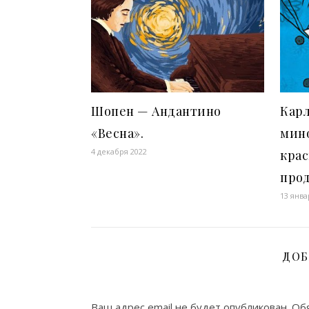
Шопен — Андантино
Карл
«Весна».
мино
4 декабря 2022
кра
про
13 янва
ДОБ
Ваш адрес email не будет опубликован.
Обя