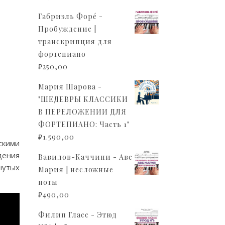
Габриэль Форé -
Пробуждение |
транскрипция для
фортепиано
₽
250,00
Мария Шарова -
"ШЕДЕВРЫ КЛАССИКИ
В ПЕРЕЛОЖЕНИИ ДЛЯ
ФОРТЕПИАНО: Часть 1"
₽
1.590,00
скими
дения
Вавилов-Каччини - Аве
нутых
Мария | несложные
ноты
₽
490,00
Филип Гласс - Этюд