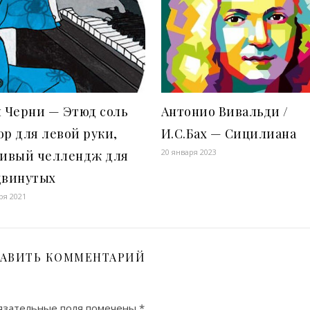
 Черни — Этюд соль
Антонио Вивальди /
р для левой руки,
И.С.Бах — Сицилиана
20 января 2023
сивый челлендж для
двинутых
ря 2021
АВИТЬ КОММЕНТАРИЙ
зательные поля помечены
*