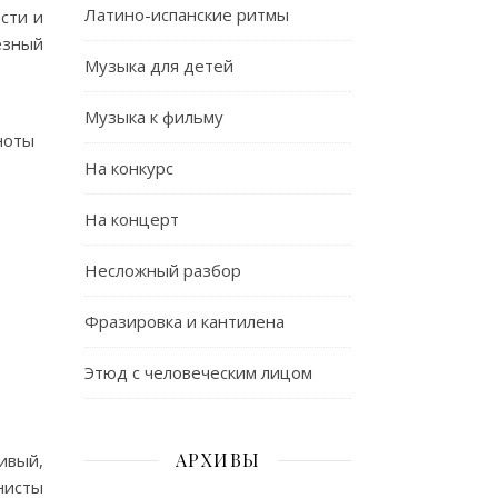
Латино-испанские ритмы
сти и
езный
Музыка для детей
Музыка к фильму
ноты
На конкурс
На концерт
Несложный разбор
Фразировка и кантилена
Этюд с человеческим лицом
АРХИВЫ
ивый,
нисты