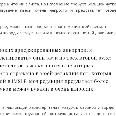
ре и чтении с листа, но исполнение требует большой чутко
твование пьесы очень непросто и представляет серь
арпеджированные аккорды на протяжении всей пьесы, в
и аккорды следует начинать немного раньше той доли (или 
.
роких арпеджированных аккордов, я
егировать» один звук из трех второй руке:
рет самую высокую ноту в некоторых
 Это отражено в моей редакции нот, которая
ой в IMSLP: моя редакция предлагает более
вуков между руками в очень широких
, а настоящий характер танца мазурки, озорной и гордел
технических трудностей, которую испытывают здесь пиа