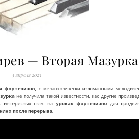
рев — Вторая Мазурка
5 апреля 2023
ля фортепиано
, с меланхолически изломанными мелодиче
зурка
не получила такой известности, как другие произве
ых интересных пьес на
уроках фортепиано
для продви
нино после перерыва
.