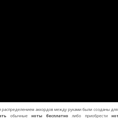
 распределением аккордов между руками были созданы для
ать
обычные
ноты бесплатно
либо приобрести
но