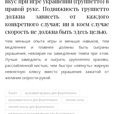
вкус при игре украшений (группетто) в
правой руке. Подвижность группетто
должна зависеть от каждого
конкретного случая; ни в коем случае
скорость не должна быть здесь целью.
Чем меньше опыта игры и меньше навыков, тем
медленнее и плавнее должны быть сыграны
украшения, невзирая на замедление темпа при этом.
Лучше замедлить и сыграть
группетто
красиво,
расслабленной кистью, чем быстро «ляпнуть» жирную
невнятную кляксу вместо украшения зажатой от
желания скорости рукой.
балет
красивая музыка для фортепиано
красивая пьеса для фортепиано
легкие ноты
легкие пьесы для фортепиано
медленные произведения для фортепиано