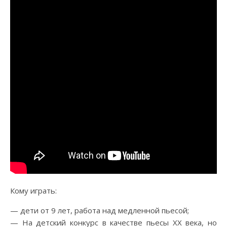
Кому играть:
— дети от 9 лет, работа над медленной пьесой;
— На детский конкурс в качестве пьесы ХХ века, но