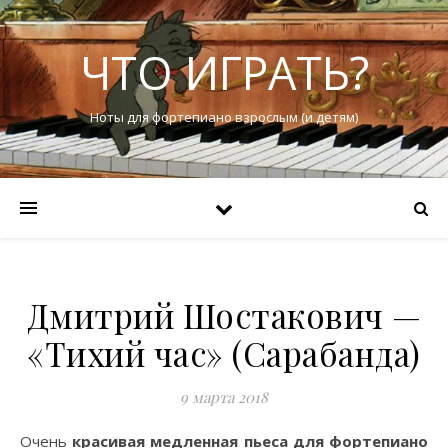
ЧТО ИГРАТЬ?
Ноты для фортепиано взрослым (и детям)
Дмитрий Шостакович —
«Тихий час» (Сарабанда)
9 марта 2018
Очень
красивая медленная пьеса для фортепиано