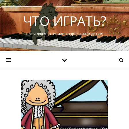
ЧТО ИГРАТЬ?
Ноты для фортепиано взрослым (и детям)