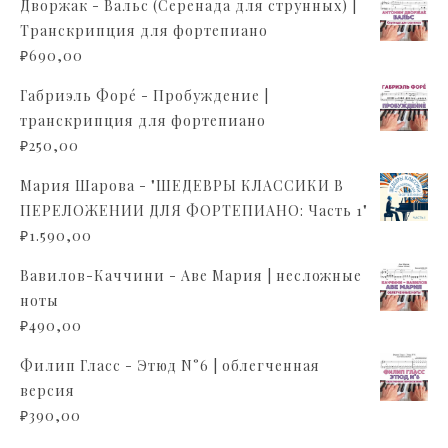
Дворжак - Вальс (Серенада для струнных) |
Транскрипция для фортепиано
₽
690,00
Габриэль Форé - Пробуждение |
транскрипция для фортепиано
₽
250,00
Мария Шарова - "ШЕДЕВРЫ КЛАССИКИ В
ПЕРЕЛОЖЕНИИ ДЛЯ ФОРТЕПИАНО: Часть 1"
₽
1.590,00
Вавилов-Каччини - Аве Мария | несложные
ноты
₽
490,00
Филип Гласс - Этюд N°6 | облегченная
версия
₽
390,00