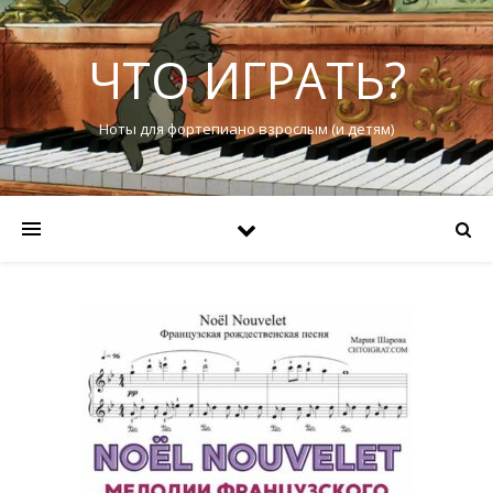
ЧТО ИГРАТЬ?
Ноты для фортепиано взрослым (и детям)