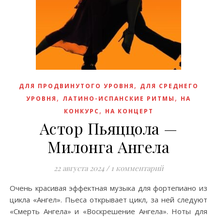
,
ДЛЯ ПРОДВИНУТОГО УРОВНЯ
ДЛЯ СРЕДНЕГО
,
,
УРОВНЯ
ЛАТИНО-ИСПАНСКИЕ РИТМЫ
НА
,
КОНКУРС
НА КОНЦЕРТ
Астор Пьяццола —
Милонга Aнгела
22 августа 2024
/
1 комментарий
Очень красивая эффектная музыка для фортепиано из
цикла «Ангел». Пьеса открывает цикл, за ней следуют
«Смерть Ангела» и «Воскрешение Ангела». Ноты для