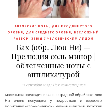
,
АВТОРСКИЕ НОТЫ
ДЛЯ ПРОДВИНУТОГО
,
,
УРОВНЯ
ДЛЯ СРЕДНЕГО УРОВНЯ
НЕСЛОЖНЫЙ
,
РАЗБОР
ЭТЮД С ЧЕЛОВЕЧЕСКИМ ЛИЦОМ
Бах (обр. Люо Ни) —
Прелюдия соль минор |
облегченные ноты с
аппликатурой
12 сентября 2025
/
Нет комментариев
Маленькая прелюдия Баха в эстрадной обработке Люо
Ни очень популярна у подростков и взрослых
любителей «сложно-легкой» музыки (классики, похожей