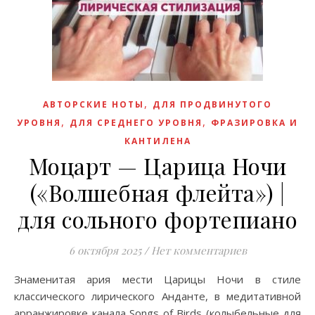
,
АВТОРСКИЕ НОТЫ
ДЛЯ ПРОДВИНУТОГО
,
,
УРОВНЯ
ДЛЯ СРЕДНЕГО УРОВНЯ
ФРАЗИРОВКА И
КАНТИЛЕНА
Моцарт — Царица Ночи
(«Волшебная флейта») |
для сольного фортепиано
6 октября 2025
/
Нет комментариев
Знаменитая ария мести Царицы Ночи в стиле
классического лирического Анданте, в медитативной
арранжировке канала Songs of Birds (колыбельные для