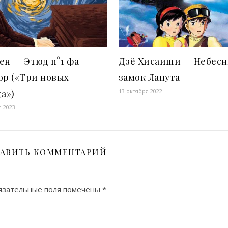
н — Этюд n°1 фа
Дзё Хисаиши — Небес
ор («Три новых
замок Лапута
13 октября 2022
а»)
я 2023
АВИТЬ КОММЕНТАРИЙ
зательные поля помечены
*