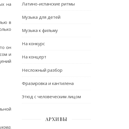
Латино-испанские ритмы
ых на
Музыка для детей
лью в
олько
Музыка к фильму
На конкурс
то он
сом и
На концерт
дений
Несложный разбор
Фразировка и кантилена
Этюд с человеческим лицом
льной
АРХИВЫ
икова
.