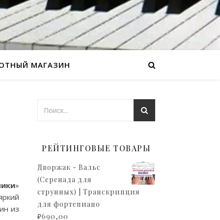
ОТНЫЙ МАГАЗИН
РЕЙТИНГОВЫЕ ТОВАРЫ
Дворжак - Вальс
(Серенада для
чики
»
струнных) | Транскрипция
яркий
для фортепиано
ин из
₽
690,00