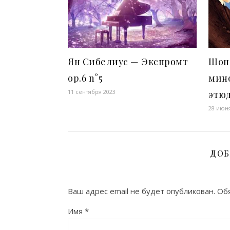
Ян Сибелиус — Экспромт
Шопе
op.6 n°5
мин
11 сентября 2023
этюд
28 июн
ДОБ
Ваш адрес email не будет опубликован.
Обя
Имя
*