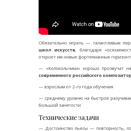
Обязательно играть — талантливым пер
школ искусств
, благодаря «осязаемос
откроет им новые фортепианные горизонты
— «Колокольчики» хорошо прозвучат н
современного российского композито
— взрослым от 2-го года обучения
— среднему уровню на быстрое разучивани
большой занятости
Технические задачи
— Достоинство пьесы — повторность, п