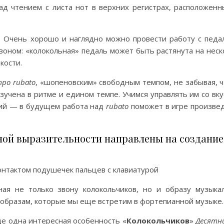
д чтением с листа нот в верхних регистрах, расположенн
. Очень хорошо и наглядно можно провести работу с педа
воном: «колокольная» педаль может быть растянута на неск
кости.
mpo rubato
, «шопеновским» свободным темпом, не забывая, ч
зучена в ритме и едином темпе. Учимся управлять им со вку
ний — в будущем работа над
rubato
поможет в игре произве
ной выразительности направлены на создание
контактом подушечек пальцев с клавиатурой
ная не только звону колокольчиков, но и образу музыка
 образам, которые мы еще встретим в фортепианной музыке.
е одна интересная особенность «
Колокольчиков
»
Десятн