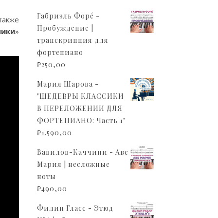
Габриэль Форé -
также
Пробуждение |
чики
»
транскрипция для
фортепиано
₽
250,00
Мария Шарова -
"ШЕДЕВРЫ КЛАССИКИ
В ПЕРЕЛОЖЕНИИ ДЛЯ
ФОРТЕПИАНО: Часть 1"
₽
1.590,00
Вавилов-Каччини - Аве
Мария | несложные
ноты
₽
490,00
Филип Гласс - Этюд