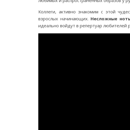
любимых и распространенных образов у ру
Коллеги, активно знакомим с этой чуде
взрослых начинающих.
Несложные нот
идеально войдут в репертуар любителей 