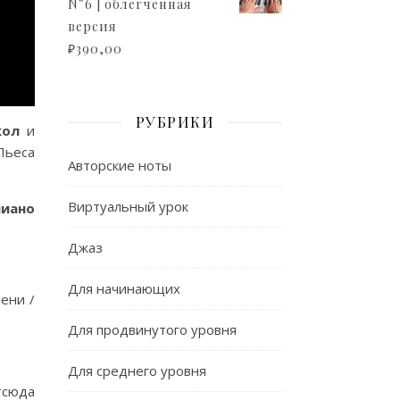
N°6 | облегченная
версия
₽
390,00
РУБРИКИ
кол
и
Пьеса
Авторские ноты
Виртуальный урок
пиано
Джаз
Для начинающих
ени /
Для продвинутого уровня
Для среднего уровня
тсюда