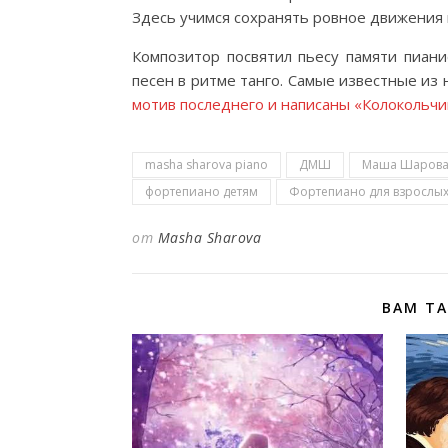
Здесь учимся сохранять ровное движения п
Композитор посвятил пьесу памяти пиан
песен в ритме танго. Самые известные из
мотив последнего и написаны «Колокольчи
masha sharova piano
ДМШ
Маша Шарова
фортепиано детям
Фортепиано для взрослы
от
Masha Sharova
ВАМ Т