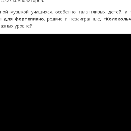
сских композиторов.
сной музыкой учащихся, особенно талантливых детей, а 
ы для фортепиано
, редкие и незаигранные, «
Колоколь
разных уровней.