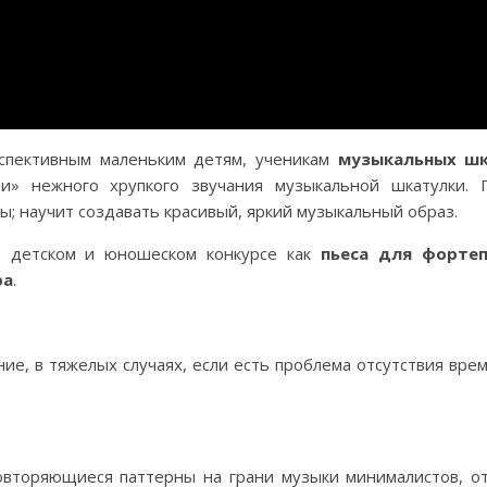
спективным маленьким детям, ученикам
музыкальных ш
ти» нежного хрупкого звучания музыкальной шкатулки. 
; научит создавать красивый, яркий музыкальный образ.
а детском и юношеском конкурсе как
пьеса для форте
ра
.
е, в тяжелых случаях, если есть проблема отсутствия врем
овторяющиеся паттерны на грани музыки минималистов, о