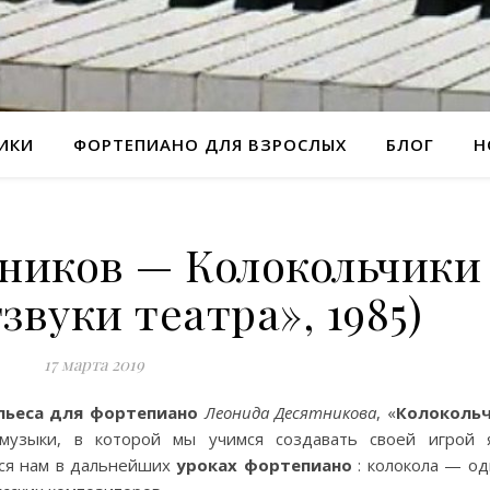
РИКИ
ФОРТЕПИАНО ДЛЯ ВЗРОСЛЫХ
БЛОГ
Н
ников — Колокольчики
звуки театра», 1985)
17 марта 2019
пьеса для фортепиано
Леонида Десятникова
, «
Колоколь
узыки, в которой мы учимся создавать своей игрой 
тся нам в дальнейших
уроках фортепиано
: колокола — од