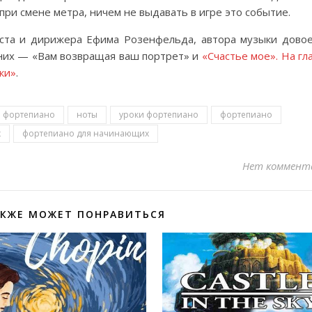
ри смене метра, ничем не выдавать в игре это событие.
иста и дирижера Ефима Розенфельда, автора музыки дово
 них — «Вам возвращая ваш портрет» и
«Счастье мое». На гл
ки»
.
 фортепиано
ноты
уроки фортепиано
фортепиано
х
фортепиано для начинающих
Нет коммент
АКЖЕ МОЖЕТ ПОНРАВИТЬСЯ