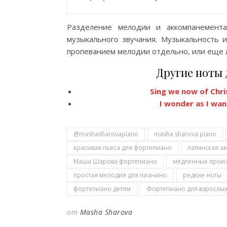
Разделение мелодии и аккомпанемента
музыкального звучания. Музыкальность и
пропеванием мелодии отдельно, или еще л
Другие ноты
Sing we now of Ch
I wonder as I w
@mashasharovapiano
masha sharova piano
красивая пьеса для фортепиано
латинская а
Маша Шарова фортепиано
медленные произ
простая мелодия для пианино
редкие ноты
фортепиано детям
Фортепиано для взрослы
от
Masha Sharova