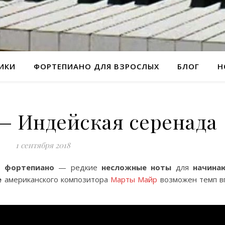
РИКИ
ФОРТЕПИАНО ДЛЯ ВЗРОСЛЫХ
БЛОГ
Н
— Индейская серенада
1 сентября 2018
я фортепиано
— редкие
несложные ноты
для
начина
е
американского композитора
Марты Майр
возможен темп в