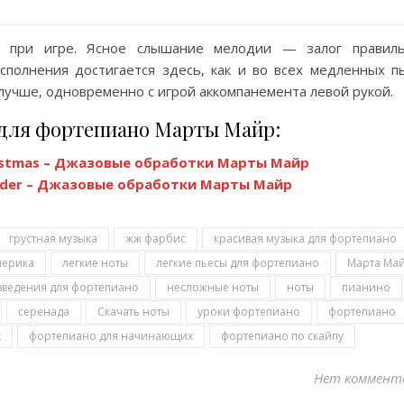
 при игре. Ясное слышание мелодии — залог правиль
сполнения достигается здесь, как и во всех медленных пь
учше, одновременно с игрой аккомпанемента левой рукой.
 для фортепиано Марты Майр:
ristmas – Джазовые обработки Марты Майр
ander – Джазовые обработки Марты Майр
грустная музыка
жж фарбис
красивая музыка для фортепиано
мерика
легкие ноты
легкие пьесы для фортепиано
Марта Ма
ведения для фортепиано
несложные ноты
ноты
пианино
серенада
Скачать ноты
уроки фортепиано
фортепиано
х
фортепиано для начинающих
фортепиано по скайпу
Нет коммент