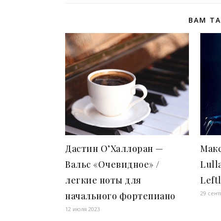
ВАМ Т
Дастин О’Халлоран —
Макс
Вальс «Очевидное» /
Lull
легкие ноты для
Left
29 сент
начального фортепиано
12 июля 2023