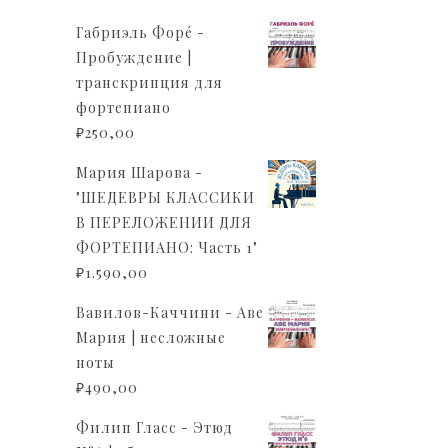
Габриэль Форé -
Пробуждение |
транскрипция для
фортепиано
₽
250,00
Мария Шарова -
"ШЕДЕВРЫ КЛАССИКИ
В ПЕРЕЛОЖЕНИИ ДЛЯ
ФОРТЕПИАНО: Часть 1"
₽
1.590,00
Вавилов-Каччини - Аве
Мария | несложные
ноты
₽
490,00
Филип Гласс - Этюд