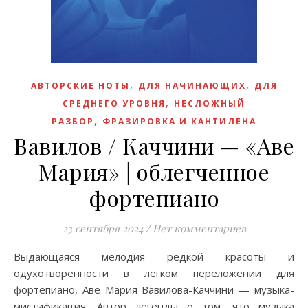
,
,
АВТОРСКИЕ НОТЫ
ДЛЯ НАЧИНАЮЩИХ
ДЛЯ
,
СРЕДНЕГО УРОВНЯ
НЕСЛОЖНЫЙ
,
РАЗБОР
ФРАЗИРОВКА И КАНТИЛЕНА
Вавилов / Каччини — «Аве
Мария» | облeгченное
фортепиано
23 сентября 2024
/
Нет комментариев
Выдающаяся мелодия редкой красоты и
одухотворенности в легком переложении для
фортепиано, Аве Мария Вавилова-Каччини — музыка-
мистификация. Aвтор легенды о том, что музыка