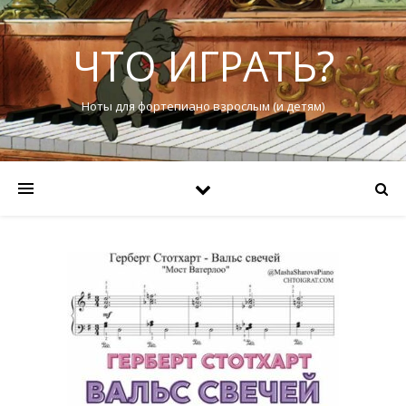
ЧТО ИГРАТЬ?
Ноты для фортепиано взрослым (и детям)