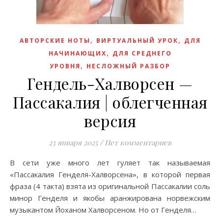
,
,
АВТОРСКИЕ НОТЫ
ВИРТУАЛЬНЫЙ УРОК
ДЛЯ
,
НАЧИНАЮЩИХ
ДЛЯ СРЕДНЕГО
,
УРОВНЯ
НЕСЛОЖНЫЙ РАЗБОР
Гендель-Халворсен —
Пассакалия | облегченная
версия
23 января 2025
/
Нет комментариев
В сети уже много лет гуляет так называемая
«Пассакалия Генделя-Халворсена», в которой первая
фраза (4 такта) взята из оригинальной Пассакалии соль
минор Генделя и якобы аранжирована норвежским
музыкантом Йоханом Халворсеном. Но от Генделя…