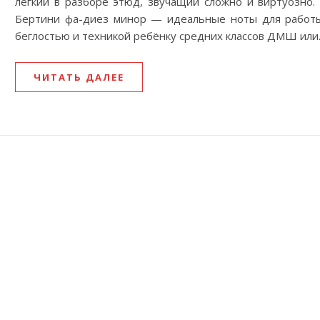
лёгкий в разборе этюд, звучащий сложно и виртуозно.
Бертини фа-диез минор — идеальные ноты для работ
беглостью и техникой ребёнку средних классов ДМШ ил
ЧИТАТЬ ДАЛЕЕ