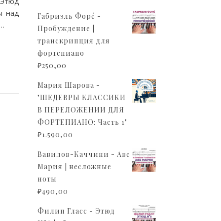
 Этюд
ы над
Габриэль Форé -
и…
Пробуждение |
транскрипция для
фортепиано
₽
250,00
Мария Шарова -
"ШЕДЕВРЫ КЛАССИКИ
В ПЕРЕЛОЖЕНИИ ДЛЯ
ФОРТЕПИАНО: Часть 1"
₽
1.590,00
Вавилов-Каччини - Аве
Мария | несложные
ноты
₽
490,00
Филип Гласс - Этюд