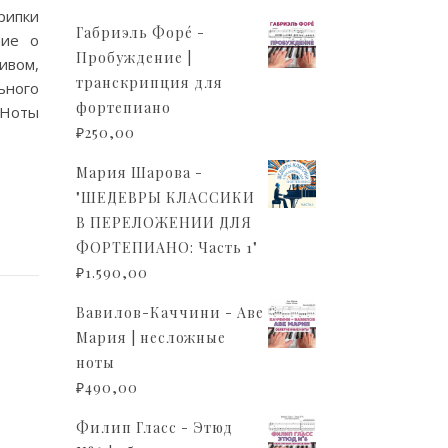
ипки
Габриэль Форé -
ние о
Пробуждение |
ивом,
транскрипция для
ного
фортепиано
 Ноты
₽
250,00
Мария Шарова -
"ШЕДЕВРЫ КЛАССИКИ
В ПЕРЕЛОЖЕНИИ ДЛЯ
ФОРТЕПИАНО: Часть 1"
₽
1.590,00
Вавилов-Каччини - Аве
Мария | несложные
ноты
₽
490,00
Филип Гласс - Этюд