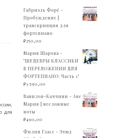
Габриэль Форé -
Пробуждение |
транскрипция для
фортепиано
₽
250,00
Мария Шарова -
"ШЕДЕВРЫ КЛАССИКИ
В ПЕРЕЛОЖЕНИИ ДЛЯ
ФОРТЕПИАНО: Часть 1"
₽
1.590,00
Вавилов-Каччини - Аве
Мария | несложные
ссии,
о для
ноты
₽
490,00
Филип Гласс - Этюд