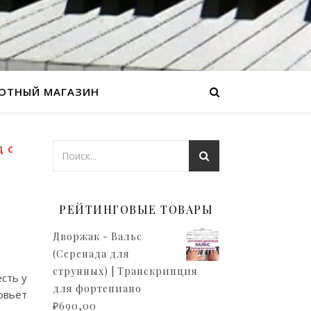
ОТНЫЙ МАГАЗИН
Д С
РЕЙТИНГОВЫЕ ТОВАРЫ
Дворжак - Вальс
(Серенада для
струнных) | Транскрипция
сть у
для фортепиано
овьёт
₽
690,00