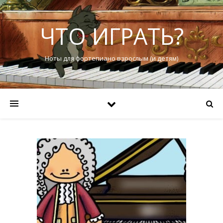
ЧТО ИГРАТЬ?
Ноты для фортепиано взрослым (и детям)