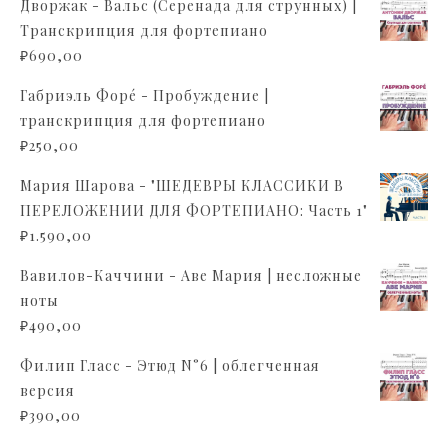
Дворжак - Вальс (Серенада для струнных) |
Транскрипция для фортепиано
₽
690,00
Габриэль Форé - Пробуждение |
транскрипция для фортепиано
₽
250,00
Мария Шарова - "ШЕДЕВРЫ КЛАССИКИ В
ПЕРЕЛОЖЕНИИ ДЛЯ ФОРТЕПИАНО: Часть 1"
₽
1.590,00
Вавилов-Каччини - Аве Мария | несложные
ноты
₽
490,00
Филип Гласс - Этюд N°6 | облегченная
версия
₽
390,00