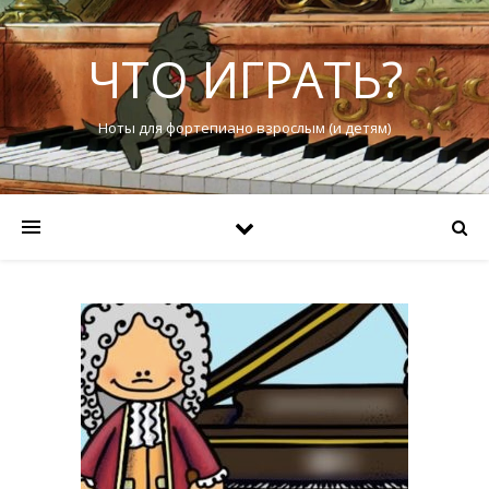
ЧТО ИГРАТЬ?
Ноты для фортепиано взрослым (и детям)