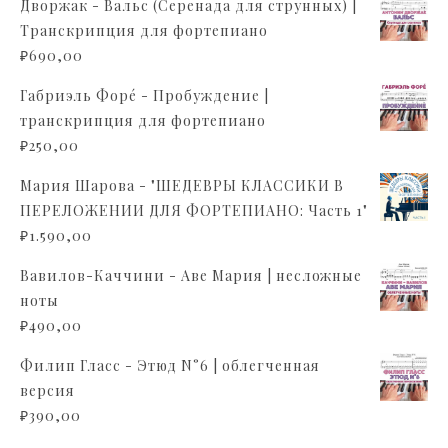
Дворжак - Вальс (Серенада для струнных) |
Транскрипция для фортепиано
₽
690,00
Габриэль Форé - Пробуждение |
транскрипция для фортепиано
₽
250,00
Мария Шарова - "ШЕДЕВРЫ КЛАССИКИ В
ПЕРЕЛОЖЕНИИ ДЛЯ ФОРТЕПИАНО: Часть 1"
₽
1.590,00
Вавилов-Каччини - Аве Мария | несложные
ноты
₽
490,00
Филип Гласс - Этюд N°6 | облегченная
версия
₽
390,00