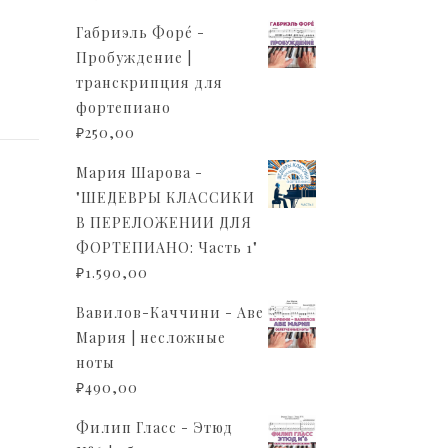
Габриэль Форé -
Пробуждение |
транскрипция для
фортепиано
₽
250,00
Мария Шарова -
"ШЕДЕВРЫ КЛАССИКИ
В ПЕРЕЛОЖЕНИИ ДЛЯ
ФОРТЕПИАНО: Часть 1"
₽
1.590,00
Вавилов-Каччини - Аве
Мария | несложные
ноты
₽
490,00
Филип Гласс - Этюд