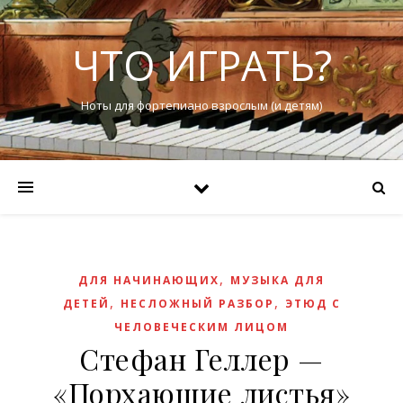
ЧТО ИГРАТЬ?
Ноты для фортепиано взрослым (и детям)
,
ДЛЯ НАЧИНАЮЩИХ
МУЗЫКА ДЛЯ
,
,
ДЕТЕЙ
НЕСЛОЖНЫЙ РАЗБОР
ЭТЮД С
ЧЕЛОВЕЧЕСКИМ ЛИЦОМ
Стефан Геллер —
«Порхающие листья»