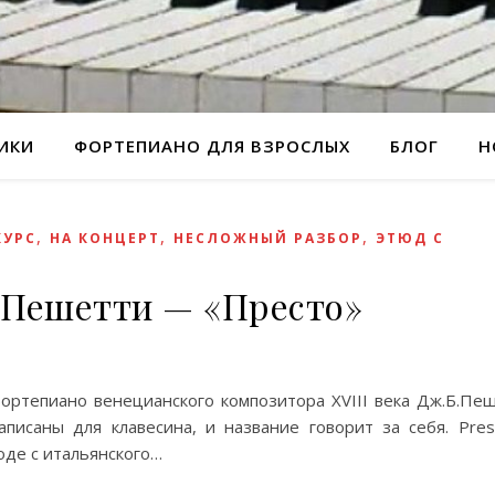
РИКИ
ФОРТЕПИАНО ДЛЯ ВЗРОСЛЫХ
БЛОГ
Н
,
,
,
КУРС
НА КОНЦЕРТ
НЕСЛОЖНЫЙ РАЗБОР
ЭТЮД С
 Пешетти — «Престо»
ортепиано венецианского композитора XVIII века Дж.Б.Пеш
писаны для клавесина, и название говорит за себя. Pre
оде с итальянского…