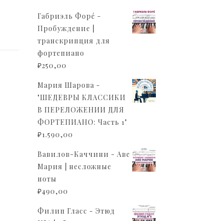
Габриэль Форé -
Пробуждение |
транскрипция для
фортепиано
₽
250,00
Мария Шарова -
"ШЕДЕВРЫ КЛАССИКИ
В ПЕРЕЛОЖЕНИИ ДЛЯ
ФОРТЕПИАНО: Часть 1"
₽
1.590,00
Вавилов-Каччини - Аве
Мария | несложные
ноты
₽
490,00
Филип Гласс - Этюд