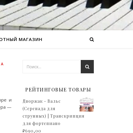
ОТНЫЙ МАГАЗИН
НА
РЕЙТИНГОВЫЕ ТОВАРЫ
оре и
Дворжак - Вальс
ера —
(Серенада для
струнных) | Транскрипция
для фортепиано
₽
690,00