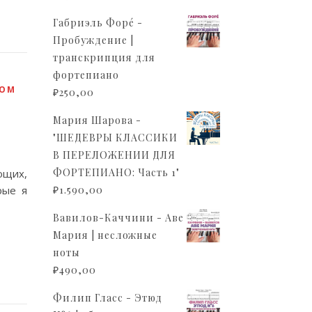
Габриэль Форé -
Пробуждение |
транскрипция для
фортепиано
ЦОМ
₽
250,00
Мария Шарова -
"ШЕДЕВРЫ КЛАССИКИ
В ПЕРЕЛОЖЕНИИ ДЛЯ
ФОРТЕПИАНО: Часть 1"
ющих,
рые я
₽
1.590,00
Вавилов-Каччини - Аве
Мария | несложные
ноты
₽
490,00
Филип Гласс - Этюд