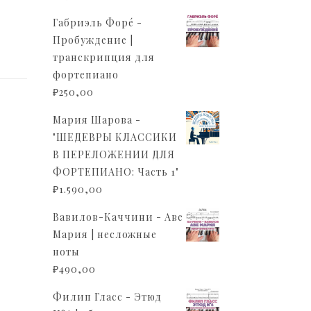
Габриэль Форé -
Пробуждение |
транскрипция для
фортепиано
₽
250,00
Мария Шарова -
"ШЕДЕВРЫ КЛАССИКИ
В ПЕРЕЛОЖЕНИИ ДЛЯ
ФОРТЕПИАНО: Часть 1"
₽
1.590,00
Вавилов-Каччини - Аве
Мария | несложные
ноты
₽
490,00
Филип Гласс - Этюд