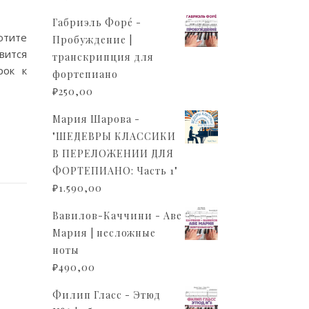
Габриэль Форé -
отите
Пробуждение |
вится
транскрипция для
рок к
фортепиано
₽
250,00
Мария Шарова -
"ШЕДЕВРЫ КЛАССИКИ
В ПЕРЕЛОЖЕНИИ ДЛЯ
ФОРТЕПИАНО: Часть 1"
₽
1.590,00
Вавилов-Каччини - Аве
Мария | несложные
ноты
₽
490,00
Филип Гласс - Этюд