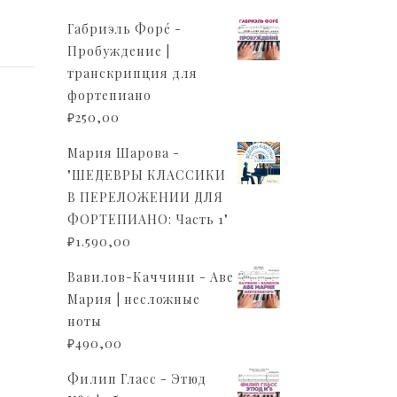
Габриэль Форé -
Пробуждение |
транскрипция для
фортепиано
₽
250,00
Мария Шарова -
"ШЕДЕВРЫ КЛАССИКИ
В ПЕРЕЛОЖЕНИИ ДЛЯ
ФОРТЕПИАНО: Часть 1"
₽
1.590,00
Вавилов-Каччини - Аве
Мария | несложные
ноты
₽
490,00
Филип Гласс - Этюд