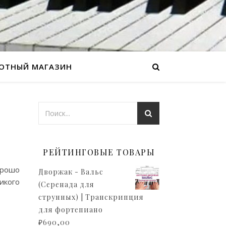
ОТНЫЙ МАГАЗИН
Т
РЕЙТИНГОВЫЕ ТОВАРЫ
орошо
Дворжак - Вальс
икого
(Серенада для
струнных) | Транскрипция
для фортепиано
₽
690,00