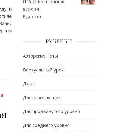
N°6 | облегченная
оду и
версия
стиле
₽
390,00
Вальс
ертом
РУБРИКИ
Авторские ноты
Виртуальный урок
Джаз
ЛЯ
Для начинающих
ая
Для продвинутого уровня
Для среднего уровня