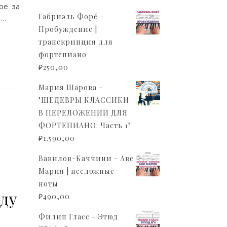
ое за
Габриэль Форé -
,…
Пробуждение |
транскрипция для
фортепиано
₽
250,00
Мария Шарова -
"ШЕДЕВРЫ КЛАССИКИ
В ПЕРЕЛОЖЕНИИ ДЛЯ
ФОРТЕПИАНО: Часть 1"
₽
1.590,00
Вавилов-Каччини - Аве
Мария | несложные
ноты
оду
₽
490,00
Филип Гласс - Этюд