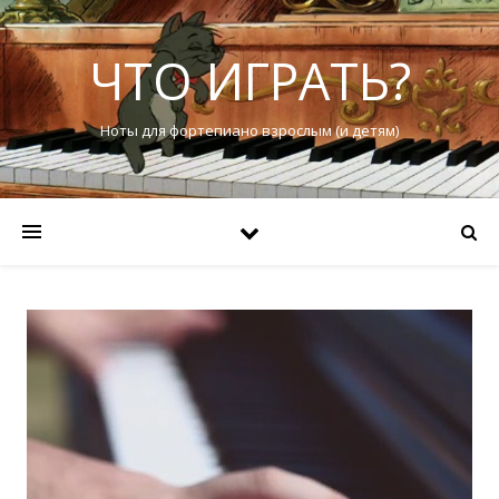
ЧТО ИГРАТЬ?
Ноты для фортепиано взрослым (и детям)