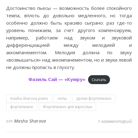
Достоинство пьесы — возможность более спокойного
темпа, вплоть до довольно медленного, но тогда
особенно должно быть красиво сыграно: раз где-то
уровень понижаем, за счет другого компенсируем,
например, работаем над звуком и звуковой
дифференциацией между мелодией и
аккомпанементом. Мелодия должна по звуку
«возвышаться» над аккомпанементом, но и звуки левой
не должны пропасть в глухоту.
Фазиль Сай — «Кумру»
Скачать
masha sharova piano
ноты
уроки фортепиано
фортепиано
Фортепиано для взрослых
от
Masha Sharova
1 комментарий