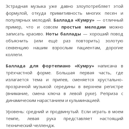
Эстрадная музыка уже давно злоупотребляет этой
формулой, откуда примитивность многих песен и
популярных мелодий.
Баллада «Кумру»
— отличный
пример, что и совсем
простые мелодии
можно
записать красиво.
Ноты баллады
— хороший повод
объяснить (или ещё раз повторить) золотую
секвенцию нашим взрослым пациентам, дорогие
коллеги.
Баллада для фортепиано «Кумру»
написана в
трёхчастной форме. Большая первая часть, где
излагается тема и припев, сменяется хрустально-
прозрачной музыкой середины в верхнем регистре
(внимание, смена ключа в левой руке). Реприза с
динамическим нарастанием и кульминацией.
Уровень: средний и продвинутый. Если играть в моем
темпе, левая рука представляет настоящий
технический челлендж.