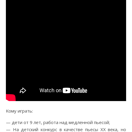
Кому играть:
— дети от 9 лет, работа над медленной пьесой;
— На детский конкурс в качестве пьесы ХХ века, но