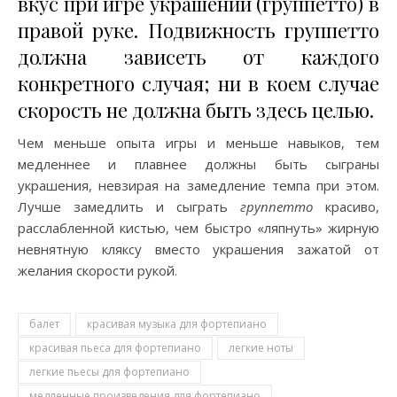
вкус при игре украшений (группетто) в
правой руке. Подвижность группетто
должна зависеть от каждого
конкретного случая; ни в коем случае
скорость не должна быть здесь целью.
Чем меньше опыта игры и меньше навыков, тем
медленнее и плавнее должны быть сыграны
украшения, невзирая на замедление темпа при этом.
Лучше замедлить и сыграть
группетто
красиво,
расслабленной кистью, чем быстро «ляпнуть» жирную
невнятную кляксу вместо украшения зажатой от
желания скорости рукой.
балет
красивая музыка для фортепиано
красивая пьеса для фортепиано
легкие ноты
легкие пьесы для фортепиано
медленные произведения для фортепиано