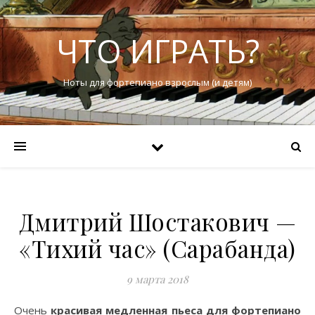
ЧТО ИГРАТЬ?
Ноты для фортепиано взрослым (и детям)
Дмитрий Шостакович —
«Тихий час» (Сарабанда)
9 марта 2018
Очень
красивая медленная пьеса для фортепиано