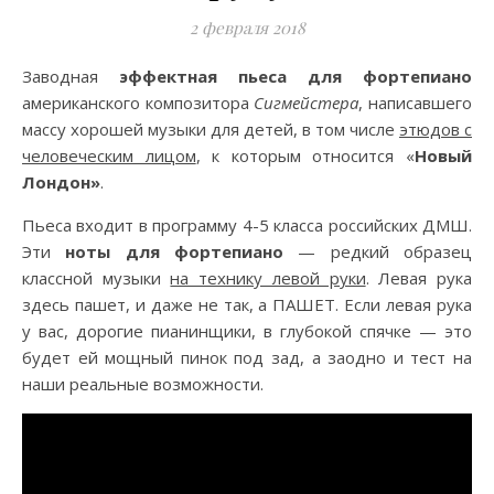
2 февраля 2018
Заводная
эффектная пьеса для фортепиано
американского композитора
Сигмейстера
, написавшего
массу хорошей музыки для детей, в том числе
этюдов с
человеческим лицом
, к которым относится «
Новый
Лондон»
.
Пьеса входит в программу 4-5 класса российских ДМШ.
Эти
ноты для фортепиано
— редкий образец
классной музыки
на технику левой руки
. Левая рука
здесь пашет, и даже не так, а ПАШЕТ. Если левая рука
у вас, дорогие пианинщики, в глубокой спячке — это
будет ей мощный пинок под зад, а заодно и тест на
наши реальные возможности.