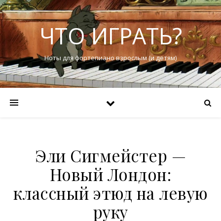
ЧТО ИГРАТЬ?
Ноты для фортепиано взрослым (и детям)
Эли Сигмейстер —
Новый Лондон:
классный этюд на левую
руку