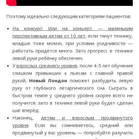
Поэтому идеально следующим категориям пациентов:
На конкурс! Или на концерт — маленьким
перспективным детям от 10 лет
, если тянут технику,
младше тоже можно, при условии усидчивости —
работать придётся много. Зато прогресс в технике
левой руки ребёнку обеспечен.
У
взрослых среднего уровня
, после 4-5 лет обучения
слишком привыкших к пьесам с главной правой
рукой,
Новый Лондон
поможет разбудить левую
руку от глубокого летаргического сна. Сыграть в
быстром темпе у среднего уровня скорее всего не
получится; зато в технике левой руки будет сделан
шаг вперёд.
Наконец,
детям и взрослым продвинутого
уровня
. Если вы сомневаетесь, средний или
продвинутый у вас уровень — попробуйте разучить