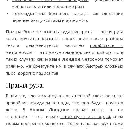
меняется один или несколько раз)
Подкладывания большого пальца, как следствие
переплетающихся гамм и арпеджио.
При разборе не знаешь куда смотреть — левая рука
юлит, крутится-вертится вверх вниз; после разбора
текста рекомендуется частично
поработать с
метрономом
-—это ужасно надоедливый прибор. Но в
таких случаях как
Новый Лондон
метроном поможет
отлично, не брезгуйте им в случаях быстрых сложных
пьес, дорогие пациенты!
Правая рука.
В пьесах, где левая рука повышенной сложности, от
правой мы ожидаем пощады, что она будет намного
легче. В
Новом Лондоне
правая легче, но не
настолько — она играет
трехзвучные аккорды
, и их
форма постоянно меняется. То есть правая рука тоже