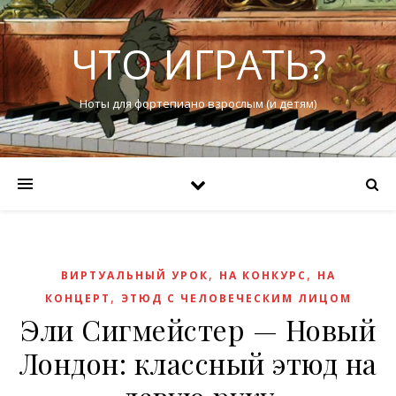
ЧТО ИГРАТЬ?
Ноты для фортепиано взрослым (и детям)
,
,
ВИРТУАЛЬНЫЙ УРОК
НА КОНКУРС
НА
,
КОНЦЕРТ
ЭТЮД С ЧЕЛОВЕЧЕСКИМ ЛИЦОМ
Эли Сигмейстер — Новый
Лондон: классный этюд на