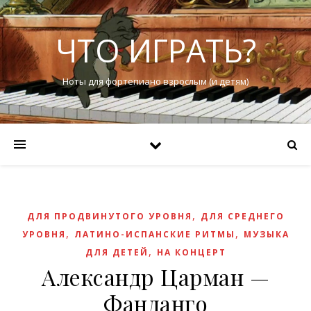
ЧТО ИГРАТЬ?
Ноты для фортепиано взрослым (и детям)
,
ДЛЯ ПРОДВИНУТОГО УРОВНЯ
ДЛЯ СРЕДНЕГО
,
,
УРОВНЯ
ЛАТИНО-ИСПАНСКИЕ РИТМЫ
МУЗЫКА
,
ДЛЯ ДЕТЕЙ
НА КОНЦЕРТ
Александр Царман —
Фанданго