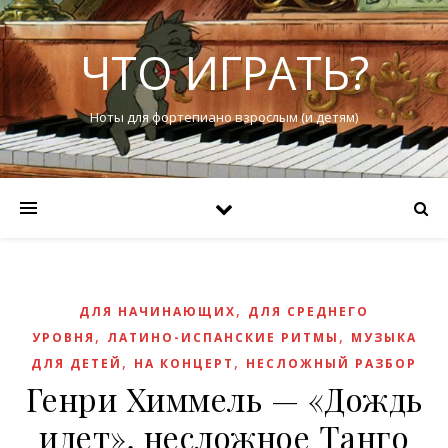
ЧТО ИГРАТЬ?
Ноты для фортепиано взрослым (и детям)
,
ДЛЯ НАЧИНАЮЩИХ
ДЛЯ СРЕДНЕГО
,
,
УРОВНЯ
ЛАТИНО-ИСПАНСКИЕ РИТМЫ
МУЗЫКА
,
,
ДЛЯ ДЕТЕЙ
НА КОНЦЕРТ
НЕСЛОЖНЫЙ РАЗБОР
Генри Химмель — «Дождь
идет», несложное Танго