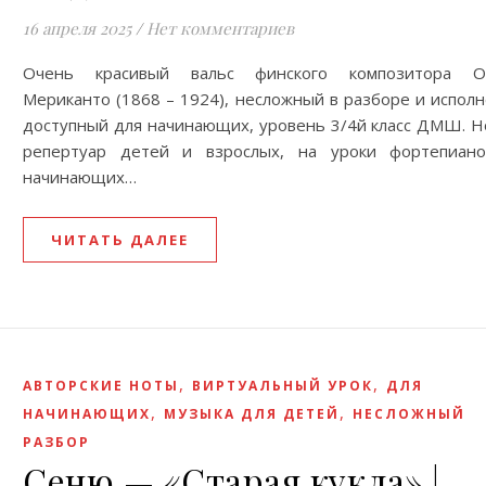
16 апреля 2025
/
Нет комментариев
Очень красивый вальс финского композитора О
Мериканто (1868 – 1924), несложный в разборе и исполн
доступный для начинающих, уровень 3/4й класс ДМШ. Н
репертуар детей и взрослых, на уроки фортепиан
начинающих…
ЧИТАТЬ ДАЛЕЕ
,
,
АВТОРСКИЕ НОТЫ
ВИРТУАЛЬНЫЙ УРОК
ДЛЯ
,
,
НАЧИНАЮЩИХ
МУЗЫКА ДЛЯ ДЕТЕЙ
НЕСЛОЖНЫЙ
РАЗБОР
Сеню — «Старая кукла» |