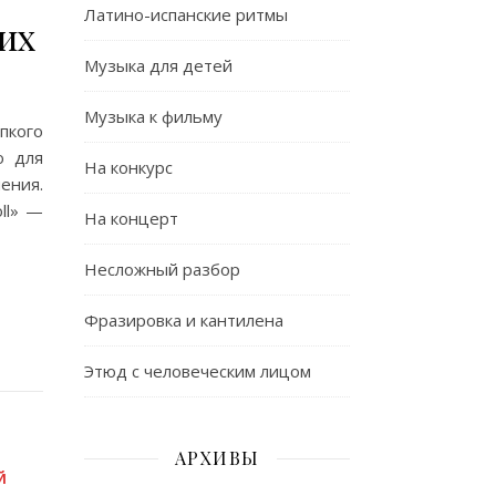
Латино-испанские ритмы
их
Музыка для детей
Музыка к фильму
пкого
о для
На конкурс
ения.
ll» —
На концерт
Несложный разбор
Фразировка и кантилена
Этюд с человеческим лицом
АРХИВЫ
Й