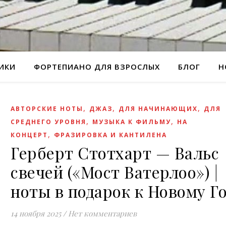
РИКИ
ФОРТЕПИАНО ДЛЯ ВЗРОСЛЫХ
БЛОГ
Н
,
,
,
АВТОРСКИЕ НОТЫ
ДЖАЗ
ДЛЯ НАЧИНАЮЩИХ
ДЛЯ
,
,
СРЕДНЕГО УРОВНЯ
МУЗЫКА К ФИЛЬМУ
НА
,
КОНЦЕРТ
ФРАЗИРОВКА И КАНТИЛЕНА
Герберт Стотхарт — Вальс
свечей («Мост Ватерлоо») |
ноты в подарок к Новому Г
14 ноября 2025
/
Нет комментариев