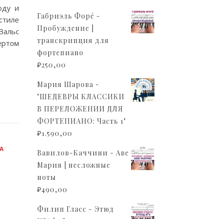
оду и
Габриэль Форé -
стиле
Пробуждение |
Вальс
транскрипция для
ертом
фортепиано
₽
250,00
Мария Шарова -
"ШЕДЕВРЫ КЛАССИКИ
В ПЕРЕЛОЖЕНИИ ДЛЯ
ФОРТЕПИАНО: Часть 1"
₽
1.590,00
А
Вавилов-Каччини - Аве
Мария | несложные
ноты
₽
490,00
Филип Гласс - Этюд