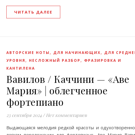
ЧИТАТЬ ДАЛЕЕ
,
,
АВТОРСКИЕ НОТЫ
ДЛЯ НАЧИНАЮЩИХ
ДЛЯ СРЕДНЕ
,
,
УРОВНЯ
НЕСЛОЖНЫЙ РАЗБОР
ФРАЗИРОВКА И
КАНТИЛЕНА
Вавилов / Каччини — «Аве
Мария» | облeгченное
фортепиано
23 сентября 2024
/
Нет комментариев
Выдающаяся мелодия редкой красоты и одухотворенно
легком переложении для фортепиано, Аве Мария Вави