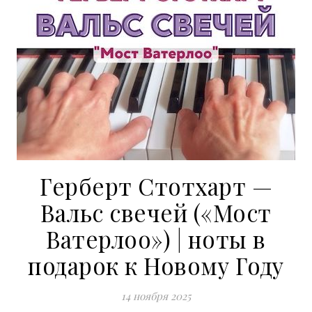
Герберт Стотхарт —
Вальс свечей («Мост
Ватерлоо») | ноты в
подарок к Новому Году
14 ноября 2025