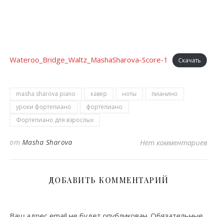
Wateroo_Bridge_Waltz_MashaSharova-Score-1
Скачать
masha sharova piano
кавер
ноты
пианино
уроки фортепиано
фортепиано
Фортепиано для взрослых
от
Masha Sharova
Нет комментариев
ДОБАВИТЬ КОММЕНТАРИЙ
Ваш адрес email не будет опубликован.
Обязательные