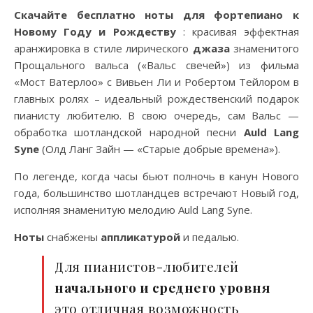
Скачайте бесплатно ноты для фортепиано к
Новому Году и Рождеству
: красивая эффектная
аранжировка в стиле лирического
джаза
знаменитого
Прощального вальса («Вальс свечей») из фильма
«Мост Ватерлоо» с Вивьен Ли и Робертом Тейлором в
главных ролях – идеальный рождественский подарок
пианисту любителю. В свою очередь, сам Вальс —
обработка шотландской народной песни
Auld Lang
Syne
(Олд Ланг Зайн — «Старые добрые времена»).
По легенде, когда часы бьют полночь в канун Нового
года, большинство шотландцев встречают Новый год,
исполняя знаменитую мелодию Auld Lang Syne.
Ноты
снабжены
аппликатурой
и педалью.
Для пианистов-любителей
начального и среднего уровня
это отличная возможность