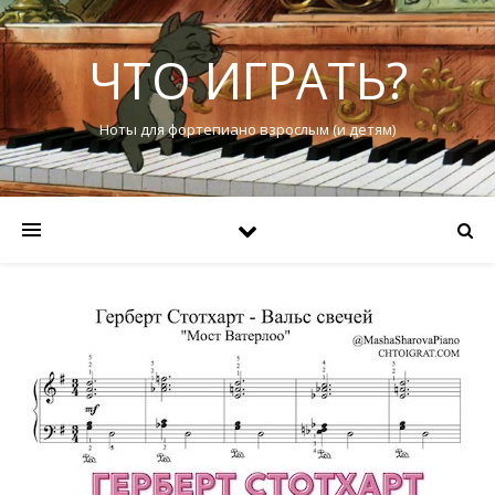
ЧТО ИГРАТЬ?
Ноты для фортепиано взрослым (и детям)