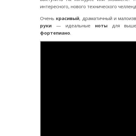
интересного, нового технического челленд
Очень
красивый
, драматичный и малои
руки
— идеальные
ноты
для вышео
фортепиано
.