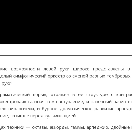
ские возможности левой руки широко представлены в
Целый симфонический оркестр со сменой разных тембровых 
 руки!
раматический порыв, отражен в ее структуре с контра
ркестровая» главная тема-вступление, и напевный зачин в
соло виолончели, и бурное драматическое развитие арпед
ение, затишье перед кульминацией.
дах техники — октавы, аккорды, гаммы, арпеджио, двойные 