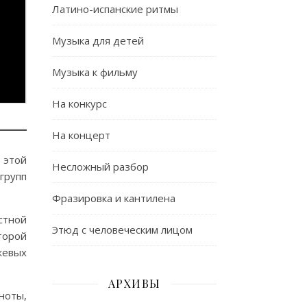
Латино-испанские ритмы
Музыка для детей
Музыка к фильму
На конкурс
На концерт
 этой
Несложный разбор
групп
Фразировка и кантилена
стной
Этюд с человеческим лицом
торой
жевых
АРХИВЫ
ноты,