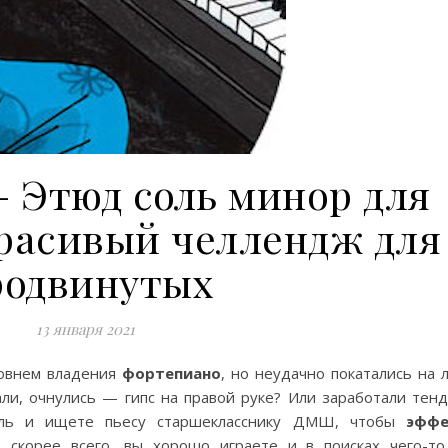
 Этюд соль минор для
красивый челлендж для
родвинутых
13 января 2021
овнем владения
фортепиано
, но неудачно покатались на 
али, очнулись — гипс на правой руке? Или заработали тeнд
ель и ищете пьесу старшекласснику ДМШ, чтобы
эффе
А скорее всего, вы хорошо играете и в поисках чего-т