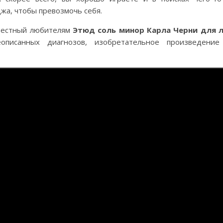
жа, чтобы превозмочь себя.
звестный любителям
Этюд соль минор Карла Черни для 
писанных диагнозов, изобретательное произведени