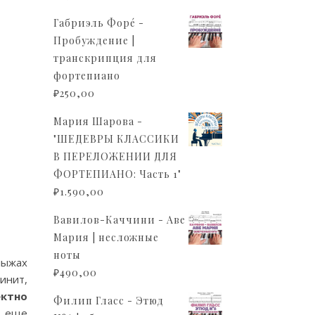
Габриэль Форé -
Пробуждение |
транскрипция для
фортепиано
₽
250,00
Мария Шарова -
"ШЕДЕВРЫ КЛАССИКИ
В ПЕРЕЛОЖЕНИИ ДЛЯ
ФОРТЕПИАНО: Часть 1"
₽
1.590,00
Вавилов-Каччини - Аве
Мария | несложные
ноты
лыжах
₽
490,00
инит,
ктно
Филип Гласс - Этюд
о еще