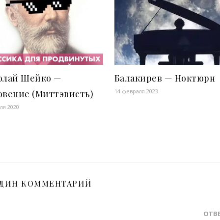
олай Шейко —
Балакирев — Ноктюрн
14 февраля 2023
овение (Миттэвисть)
ля 2020
ДИН КОММЕНТАРИЙ
ОТВ