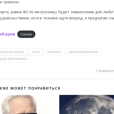
и тремоло.
верть равна 80 по метроному) будет невыполним для люби
 удовольствием, но и в технике идти вперед, я предлагаю с
ой руки
Скачать
ыкальная школа
ноты
пианино
уроки фортепиано
д для фортепиано
1 коммен
АКЖЕ МОЖЕТ ПОНРАВИТЬСЯ