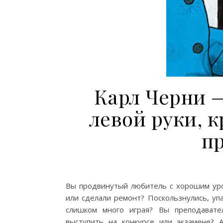
Карл Черни —
левой руки, 
п
Вы продвинутый любитель с хорошим ур
или cделали ремонт? Поскользнулись, уп
слишком много играя? Вы преподават
выступить на конкурсе или экзамене? 