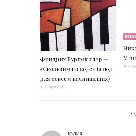
Ник
Мгн
Фридрих Бургмюллер —
26 апре
«Скользим по воде» (этюд
для совсем начинающих)
30 января 2020
О
ЮЛИЯ