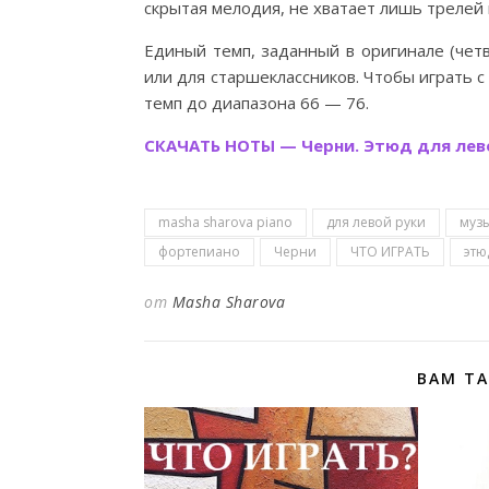
скрытая мелодия, не хватает лишь трелей 
Единый темп, заданный в оригинале (чет
или для старшеклассников. Чтобы играть с
темп до диапазона 66 — 76.
СКАЧАТЬ НОТЫ — Черни. Этюд для лев
masha sharova piano
для левой руки
муз
фортепиано
Черни
ЧТО ИГРАТЬ
этю
от
Masha Sharova
ВАМ Т