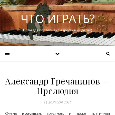
ЧТО ИГРАТЬ?
Ноты для фортепиано взрослым (и детям)
Александр Гречанинов —
Прелюдия
13 декабря 2018
Очень
красивая
, грустная, и даже трагичная