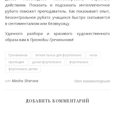
действием. Показать и подсказать интеллигентное
рубато поможет преподаватель. Как показывает опыт,
бесконтрольное рубато учащихся быстро скатывается
в сентиментализм или безвкусицу.
Удачного разбора и красивого художественного
образа вам в
Прелюдии Гречанинова
!
Гречанинов
легкие пьесы для фортепиано
ноты
прелюдия
уроки фортепиано
фортепиано
фортепиано детям
от
Masha Sharova
Нет комментариев
ДОБАВИТЬ КОММЕНТАРИЙ