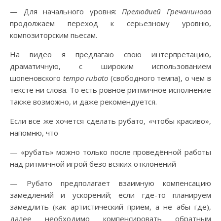
— Для начального уровня:
Прелюдией Гречанинова
продолжаем переход к серьезному уровню,
композиторским пьесам.
На видео я предлагаю свою интерпретацию,
драматичную, с широким использованием
шопеновского
tempo rubato
(свободного темпа), о чем в
тексте ни слова. То есть ровное ритмичное исполнение
также возможно, и даже рекомендуется.
Если все же хочется сделать рубато, «чтобы красиво»,
напомню, что
— «рубать» можно только после проведённой работы
над ритмичной игрой безо всяких отклонений
— Рубато предполагает взаимную компенсацию
замедлений и ускорений; если где-то планируем
замедлить (как артистический приём, а не абы где),
далее необходимо компенсировать обратным