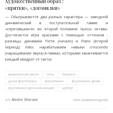
Художественный образ :
«прятки», «догонялки»
— Обыгрываются два разных характера — заводной
динамический в поступательной гамме и
«спрятавшиеся» во второй половине пьесы октавы.
Достигается игра красками с помощью оттенков :
разницы динамики Forte (начало) и Piano (второй
период) плюс нарабатываем навыки crescendo
(наращивание звука) в гаммах, которыми заканчивается
каждый квадрат (4 такта).
музыкальная школа
ноты
пианино
уроки фортепиано
фортепиано
фортепиано детям
фортепиано для начинающих
шуберт
от
Masha Sharova
Нет комментариев