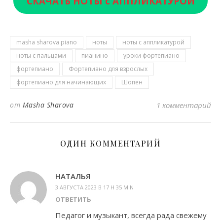
СКАЧАТЬ НОТЫ с АППЛИКАТУРОЙ
masha sharova piano
ноты
ноты с аппликатурой
ноты с пальцами
пианино
уроки фортепиано
фортепиано
Фортепиано для взрослых
фортепиано для начинающих
Шопен
от
Masha Sharova
1 комментарий
ОДИН КОММЕНТАРИЙ
НАТАЛЬЯ
3 АВГУСТА 2023 В 17 H 35 MIN
ОТВЕТИТЬ
Педагог и музыкант, всегда рада свежему