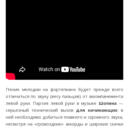
Пение мелодии на фортепиано будет прежде всего
отличаться по звуку (весу пальцев) от аккомпанемента
левой руки. Партия левой руки в музыке
Шопена
—
серьезный технический вызов
для начинающих
: в
ней необходимо добиться плавного и скромного звука,
несмотря на «громоздкие» аккорды и широкие скачки