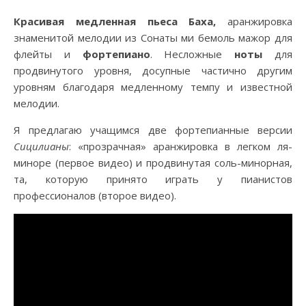
Красивая медленная пьеса Баха,
аранжировка
знаменитой мелодии из Сонаты ми бемоль мажор для
флейты и
фортепиано
. Несложные
ноты
для
продвинутого уровня, досупные частично другим
уровням благодаря медленному темпу и известной
мелодии.
Я предлагаю учащимся две фортепианные версии
Сицилианы
: «прозрачная» аранжировка в легком ля-
миноре (первое видео) и продвинутая соль-минорная,
та, которую принято играть у пианистов
прoфессионалов (второе видео).