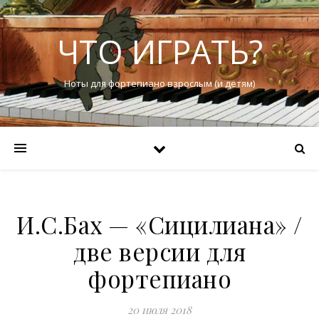
ЧТО ИГРАТЬ?
Ноты для фортепиано взрослым (и детям)
И.С.Бах — «Сицилиана» /
две версии для
фортепиано
20 июля 2018