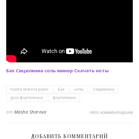
Бах Сицилиана соль минор Скачать ноты
masha sharova piano
Бах
ноты
Сицилиана
урок фортепиано
фортепиано
от
Masha Sharova
Нет комментариев
ДОБАВИТЬ КОММЕНТАРИЙ