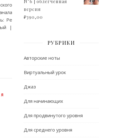
N°6 | облегченная
ского
версия
анала
₽
390,00
ь: Ре
тый |
РУБРИКИ
Авторские ноты
Виртуальный урок
Джаз
ЛЯ
Для начинающих
Для продвинутого уровня
Для среднего уровня