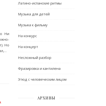
Латино-испанские ритмы
Музыка для детей
Музыка к фильму
юо Ни
На конкурс
ожно-
т). Но
На концерт
ал,…
Несложный разбор
Фразировка и кантилена
Этюд с человеческим лицом
АРХИВЫ
А