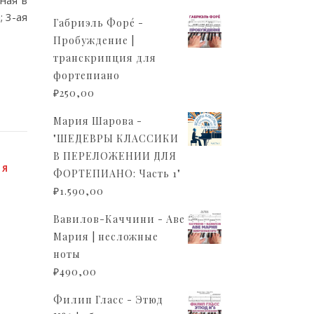
ная в
 3-ая
Габриэль Форé -
Пробуждение |
транскрипция для
фортепиано
₽
250,00
Мария Шарова -
"ШЕДЕВРЫ КЛАССИКИ
В ПЕРЕЛОЖЕНИИ ДЛЯ
ЛЯ
ФОРТЕПИАНО: Часть 1"
₽
1.590,00
Вавилов-Каччини - Аве
Мария | несложные
ноты
₽
490,00
Филип Гласс - Этюд