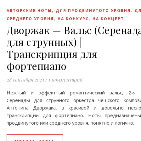
,
,
АВТОРСКИЕ НОТЫ
ДЛЯ ПРОДВИНУТОГО УРОВНЯ
Д
,
,
СРЕДНЕГО УРОВНЯ
НА КОНКУРС
НА КОНЦЕРТ
Дворжак — Вальс (Серенад
для струнных) |
Транскрипция для
фортепиано
28 сентября 2024
/
1 комментарий
Нежный и эффектный романтический вальс, 2-я 
Серенады для струнного оркестра чешского композ
Антонина Дворжака, в красивой и довольно несл
транскрипции для фортепиано. Ноты предназначен
продвинутого или среднего уровня, понятно и логично…