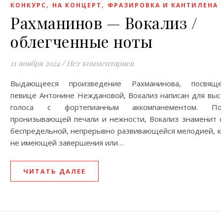
,
,
КОНКУРС
НА КОНЦЕРТ
ФРАЗИРОВКА И КАНТИЛЕНА
Рахманинов — Вокализ /
облегченные ноты
11 ноября 2024
/
Нет комментариев
Выдающееся произведение Рахманинова, посвящ
певице Антонине Неждановой, Вокализ написан для выс
голоса с фортепианным аккомпанементом. По
пронизывающей печали и нежности, Вокализ знаменит 
беспредельной, непрерывно развивающейся мелодией, к
не имеющей завершения или…
ЧИТАТЬ ДАЛЕЕ