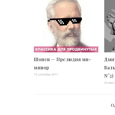
Шопен — Прелюдия ми-
Дми
минор
Валь
15 сентября 2017
N°2)
26 мая 
О