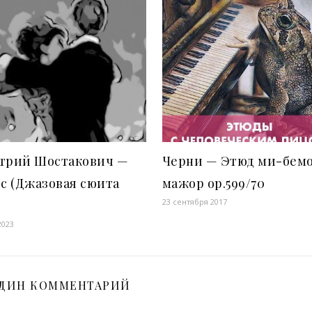
трий Шостакович —
Черни — Этюд ми-бем
с (Джазовая сюита
мажор op.599/70
23 сентября 2017
2023
ДИН КОММЕНТАРИЙ