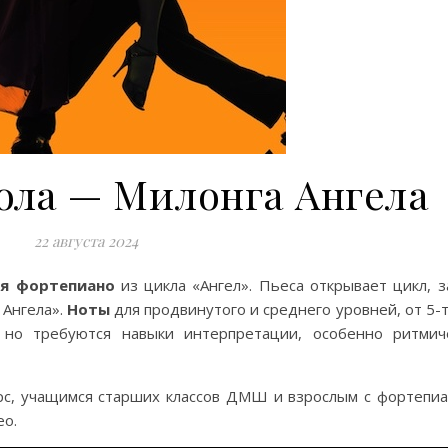
ола — Милонга Aнгела
22 августа 2024
я фортепиано
из цикла «Ангел». Пьеса открывает цикл, з
 Ангела».
Ноты
для продвинутого и среднего уровней, от 5-т
 но требуются навыки интерпретации, особенно ритмич
урс, учащимся старших классов ДМШ и взрослым с фортепи
ео.