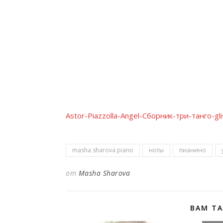
Astor-Piazzolla-Angel-Сборник-три-танго-gli
masha sharova piano
ноты
пианино
от
Masha Sharova
ВАМ Т