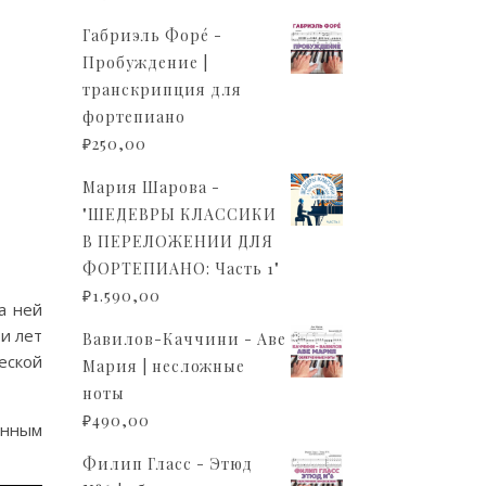
Габриэль Форé -
Пробуждение |
транскрипция для
фортепиано
₽
250,00
Мария Шарова -
"ШЕДЕВРЫ КЛАССИКИ
В ПЕРЕЛОЖЕНИИ ДЛЯ
ФОРТЕПИАНО: Часть 1"
₽
1.590,00
а ней
и лет
Вавилов-Каччини - Аве
еской
Мария | несложные
ноты
₽
490,00
анным
Филип Гласс - Этюд