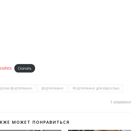
ssées
Скачать
уроки фортепиано
фортепиано
Фортепиано для взрослых
1 коммен
АКЖЕ МОЖЕТ ПОНРАВИТЬСЯ