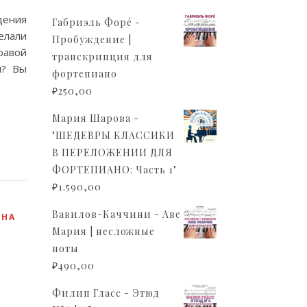
дения
Габриэль Форé -
елали
Пробуждение |
равой
транскрипция для
я? Вы
фортепиано
₽
250,00
Мария Шарова -
"ШЕДЕВРЫ КЛАССИКИ
В ПЕРЕЛОЖЕНИИ ДЛЯ
ФОРТЕПИАНО: Часть 1"
₽
1.590,00
Вавилов-Каччини - Аве
,
НА
Мария | несложные
ноты
₽
490,00
Филип Гласс - Этюд