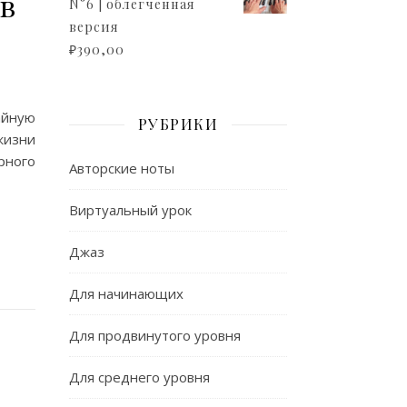
 в
N°6 | облегченная
версия
₽
390,00
айную
РУБРИКИ
жизни
рного
Авторские ноты
Виртуальный урок
Джаз
Для начинающих
Для продвинутого уровня
Для среднего уровня