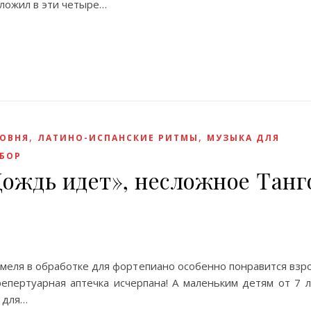
ложил в эти четыре…
,
,
РОВНЯ
ЛАТИНО-ИСПАНСКИЕ РИТМЫ
МУЗЫКА ДЛЯ
БОР
ождь идет», несложное Танг
ммеля в обработке для фортепиано особенно понравится взр
репертуарная аптечка исчерпана! А маленьким детям от 7 
ы для…