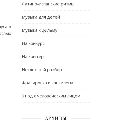
Латино-испанские ритмы
Музыка для детей
уса в
Музыка к фильму
ослых
На конкурс
На концерт
Несложный разбор
Фразировка и кантилена
Этюд с человеческим лицом
АРХИВЫ