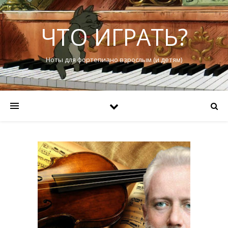
ЧТО ИГРАТЬ?
Ноты для фортепиано взрослым (и детям)