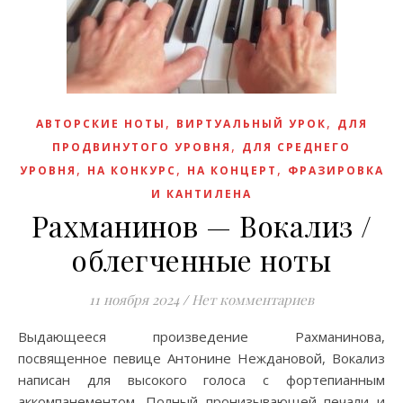
,
,
АВТОРСКИЕ НОТЫ
ВИРТУАЛЬНЫЙ УРОК
ДЛЯ
,
ПРОДВИНУТОГО УРОВНЯ
ДЛЯ СРЕДНЕГО
,
,
,
УРОВНЯ
НА КОНКУРС
НА КОНЦЕРТ
ФРАЗИРОВКА
И КАНТИЛЕНА
Рахманинов — Вокализ /
облегченные ноты
11 ноября 2024
/
Нет комментариев
Выдающееся произведение Рахманинова,
посвященное певице Антонине Неждановой, Вокализ
написан для высокого голоса с фортепианным
аккомпанементом. Полный пронизывающей печали и