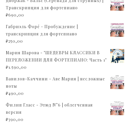
Дворжак - Вальс (Серенада для струнных) |
Транскрипция для фортепиано
₽
690,00
Габриэль Форé - Пробуждение |
транскрипция для фортепиано
₽
250,00
Мария Шарова - "ШЕДЕВРЫ КЛАССИКИ В
ПЕРЕЛОЖЕНИИ ДЛЯ ФОРТЕПИАНО: Часть 1"
₽
1.590,00
Вавилов-Каччини - Аве Мария | несложные
ноты
₽
490,00
Филип Гласс - Этюд N°6 | облегченная
версия
₽
390,00