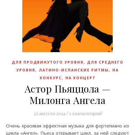
,
ДЛЯ ПРОДВИНУТОГО УРОВНЯ
ДЛЯ СРЕДНЕГО
,
,
УРОВНЯ
ЛАТИНО-ИСПАНСКИЕ РИТМЫ
НА
,
КОНКУРС
НА КОНЦЕРТ
Астор Пьяццола —
Милонга Aнгела
22 августа 2024
/
1 комментарий
Очень красивая эффектная музыка для фортепиано из
цикла «Ангел». Пьеса открывает цикл, за ней следуют