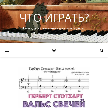
ЧТО ИГРАТЬ?
Ноты для фортепиано взрослым (и детям)