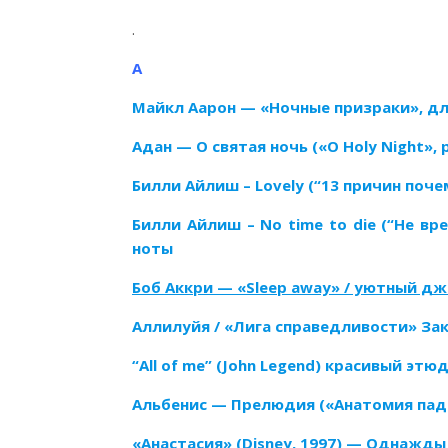
.
А
Майкл Аарон — «Ночные призраки», дл
Адан — О святая ночь («O Holy Night»,
Билли Айлиш – Lovely (“13 причин поч
Билли Айлиш – No time to die (“Не в
ноты
Боб Аккри — «Sleep away» / уютный д
Аллилуйя / «Лига справедливости» За
“All of me” (John Legend) красивый эт
Альбенис — Прелюдия («Анатомия пад
«Анастасия» (Disney, 1997) — Однажды 