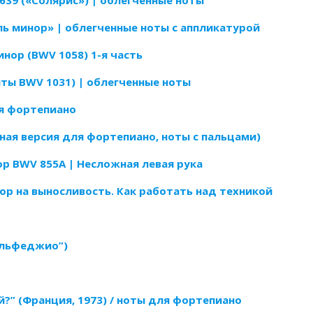
639 («Солярис») | облегченные ноты
ль минор» | облегченные ноты с аппликатурой
нор (BWV 1058) 1-я часть
йты BWV 1031) | облегченные ноты
ля фортепиано
лная версия для фортепиано, ноты с пальцами)
ор BWV 855A | Несложная левая рука
ор на выносливость. Как работать над техникой
сольфеджио”)
?” (Франция, 1973) / ноты для фортепиано