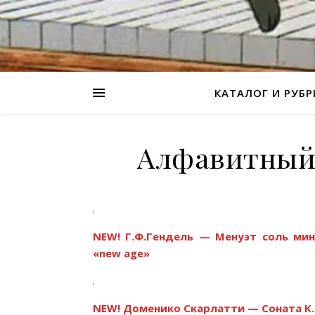
КАТАЛОГ И РУБ
Алфавитный 
.
NEW! Г.Ф.Гендель — Менуэт соль ми
«new age»
.
NEW! Доменико Скарлатти — Соната К.