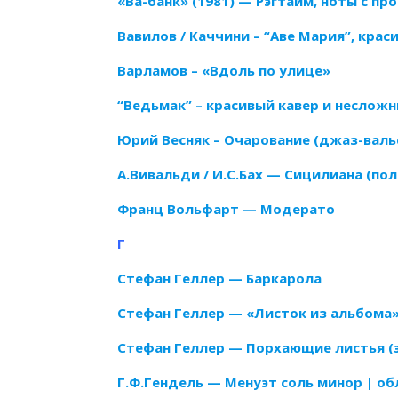
«Ва-банк» (1981) — Рэгтайм, ноты с п
Вавилов / Каччини – “Аве Мария”, кра
Варламов – «Вдоль по улице»
“Ведьмак” – красивый кавер и неслож
Юрий Весняк – Очарование (джаз-валь
А.Вивальди / И.С.Бах — Сицилиана (по
Франц Вольфарт — Модерато
Г
Стефан Геллер — Баркарола
Стефан Геллер — «Листок из альбома
Стефан Геллер — Порхающие листья (
Г.Ф.Гендель — Менуэт соль минор | о