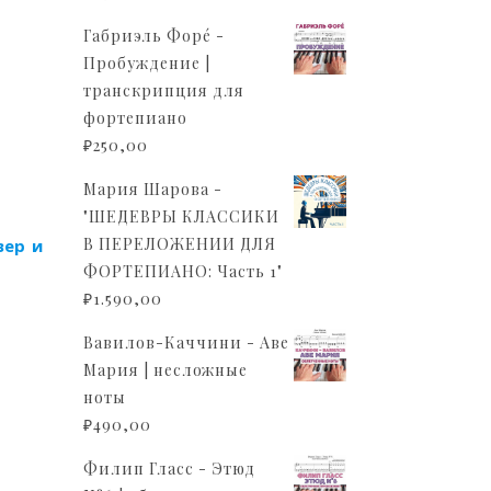
Габриэль Форé -
Пробуждение |
транскрипция для
фортепиано
₽
250,00
Мария Шарова -
"ШЕДЕВРЫ КЛАССИКИ
В ПЕРЕЛОЖЕНИИ ДЛЯ
вер и
ФОРТЕПИАНО: Часть 1"
₽
1.590,00
Вавилов-Каччини - Аве
Мария | несложные
ноты
₽
490,00
Филип Гласс - Этюд