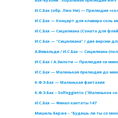
Бах-Бузони : Хоральная прелюдия BWV 
И.С.Бах (обр. Люо Ни) — Прелюдия «со
И.С.Бах — Концерт для клавира соль ми
И.С.Бах — Сицилиана (Соната для фле
И.С.Бах — “Сицилиана” / две версии д
А.Вивальди / И.С.Бах — Сицилиана (по
И.С.Бах / А.Зилоти — Прелюдия си мин
И.С.Бах — Маленькая прелюдия до мин
К.Ф.Э.Бах — Маленькая фантазия
К.Ф.Э.Бах – Solfeggietto (“Маленькое 
И.С.Бах — Финал кантаты 147
Мишель Берже – “Будешь ли ты со мной