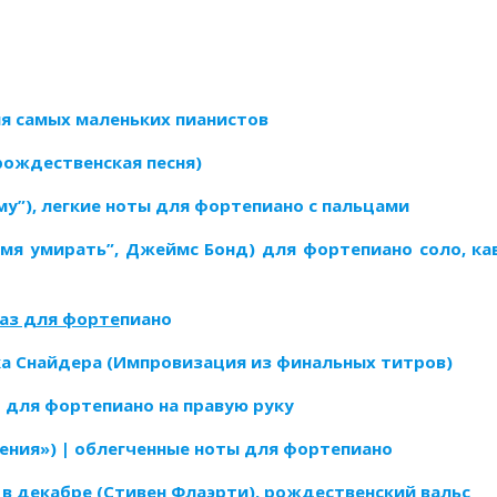
я самых маленьких пианистов
 рождественская песня)
ему”), легкие ноты для фортепиано с пальцами
ремя умирать”, Джеймс Бонд) для фортепиано соло, ка
жаз для форте
пиано
ка Снайдера (Импровизация из финальных титров)
юд для фортепиано на правую руку
ения») | облегченные ноты для фортепиано
в декабре (
Стивен Флаэрти), рождественский вальс