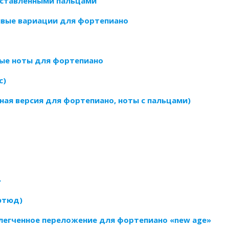
роставленными пальцами
сивые вариации для фортепиано
ные ноты для фортепиано
с)
лная версия для фортепиано, ноты с пальцами)
»
этюд)
блегченное переложение для фортепиано «new age»