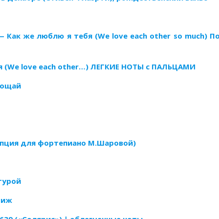
— Как же люблю я тебя (We love each other so much) П
я (We love each other…) ЛЕГКИЕ НОТЫ с ПАЛЬЦАМИ
рощай
ипция для фортепиано М.Шаровой)
турой
риж