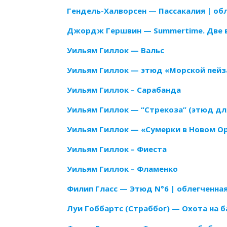
Гендель-Халворсен — Пассакалия | об
Джордж Гершвин — Summertime. Две 
Уильям Гиллок — Вальс
Уильям Гиллок — этюд «Морской пей
Уильям Гиллок – Сарабанда
Уильям Гиллок — “Стрекоза” (этюд дл
Уильям Гиллок — «Сумерки в Новом О
Уильям Гиллок – Фиеста
Уильям Гиллок – Фламенко
Филип Гласс — Этюд N°6 | облегченная
Луи Гоббартс (Стрaббог) — Охота на 