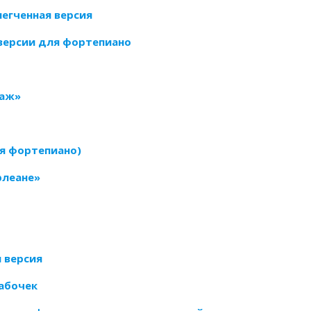
легченная версия
версии для фортепиано
заж»
я фортепиано)
рлеане»
 версия
бабочек