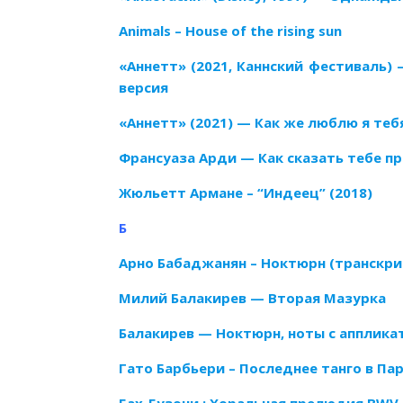
Animals – House of the rising sun
«Аннетт» (2021, Каннский фестиваль) 
версия
«Аннетт» (2021) — Как же люблю я теб
Франсуаза Арди — Как сказать тебе п
Жюльетт Армане – “Индеец” (2018)
Б
Арно Бабаджанян – Ноктюрн (транскр
Милий Балакирев — Вторая Мазурка
Балакирев — Ноктюрн,
н
оты с апплика
Гато Барбьери – Последнее танго в Па