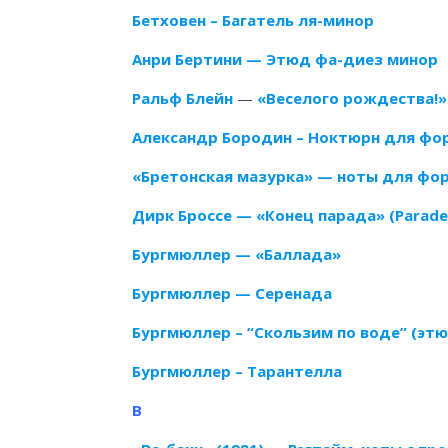
Бетховен – Багатель ля-минор
Анри Бертини — Этюд фа-диез минор
Ральф Блейн
—
«Веселого рождества!» (
Александр Бородин – Ноктюрн для фор
«Бретонская мазурка» — ноты для форте
Дирк Броссе — «Конец парада» (Parade
Бургмюллер — «Баллада»
Бургмюллер — Серенада
Бургмюллер – “Скользим по воде” (эт
Бургмюллер – Тарантелла
В